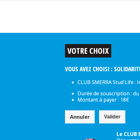
VOTRE CHOIX
VOUS AVEZ CHOISI : SOLIDARI
CLUB SMERRA Stud'Life : I
Durée de souscription : du
Montant à payer : 18€
Annuler
Valider
Le CLUB 